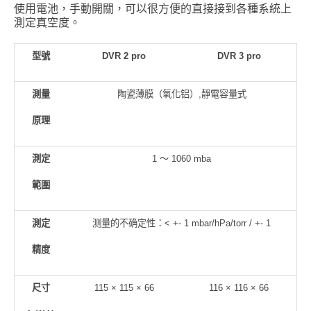
使用電池，手動開關，可以很方便的直接接到各種系統上
測定真空度。
型號
DVR 2 pro
DVR 3 pro
測量
陶瓷薄膜（氧化铝）,靜電容量式
原理
測定
1 ～ 1060 mba
範圍
測定
测量的不确定性：< +- 1 mbar/hPa/torr / +- 1
精度
尺寸
115 × 115 × 66
116 × 116 × 66