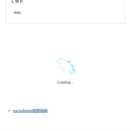
L W H
mm
Loading...
vacuubrand相關儀器