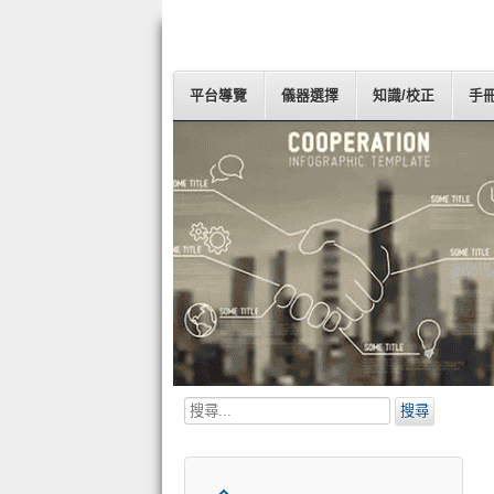
平台導覽
儀器選擇
知識/校正
手
搜
搜尋
尋...