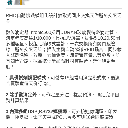
RFID自動辨識模組化設計抽取式同步交換元件避免交叉污
染
數位滴定器Titronic500採用DURAN玻璃製精密滴定管，
滴定精度高達1/10,000，具抗UV護罩，提供5,10,20,50ml
多種容量。模組化抽取式設計、一次交換所有閥門及管
線，避免交叉污染；插入主機自動辨識RFID晶片，同步載
入試劑名稱、效期、力價濃度、滴定管容量…等參數。所
有閥門管路，採高抗化學品腐蝕材質製造，確保絕對精
度！
1.
具備試劑調配模式
，可儲存15組常用滴定模式來，最適
合實驗室每天例行滴定
2.
除手動滴定外
，可作定量分注、樣品預滴、滴定完畢自
動計算結果
3.
內建多組USB,RS232
連接埠
，可外接迷你鍵盤、印表
機、隨身碟、電子天平或PC…最多可與16台同廠儀器