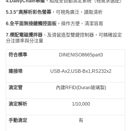
4.DaisyChain
串連
，組成全自動滴定系統（視需求選配）
5.3.5″
高解析彩色螢幕
，可視角廣泛，讀取清析
6.
全平面無接縫觸控面板
，操作方便、清潔容易
7.
標配電磁攪拌器
、及滑鼠造型雙鍵控制器，可精確設定
分注速率與分注量
符合標準
DINENISO8665part3
連接埠
USB-Ax2,USB-Bx1,RS232x2
滴定管
內建RFID(Duran玻璃製)
滴定解析
1/10,000
手動滴定
有