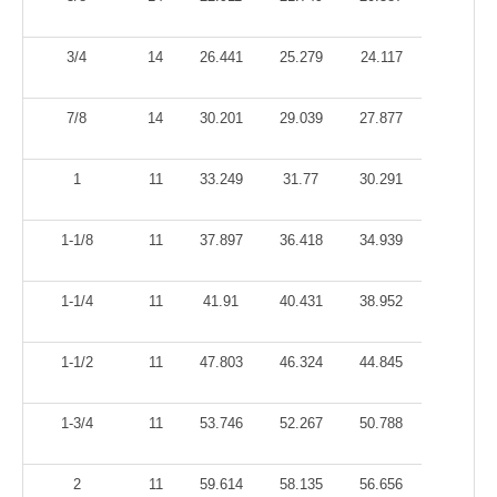
3/4
14
26.441
25.279
24.117
7/8
14
30.201
29.039
27.877
1
11
33.249
31.77
30.291
1-1/8
11
37.897
36.418
34.939
1-1/4
11
41.91
40.431
38.952
1-1/2
11
47.803
46.324
44.845
1-3/4
11
53.746
52.267
50.788
2
11
59.614
58.135
56.656