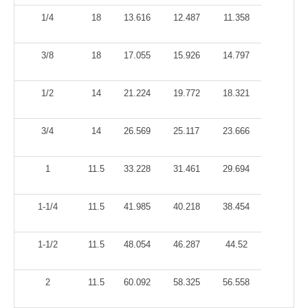
1/4
18
13.616
12.487
11.358
3/8
18
17.055
15.926
14.797
1/2
14
21.224
19.772
18.321
3/4
14
26.569
25.117
23.666
1
11.5
33.228
31.461
29.694
1-1/4
11.5
41.985
40.218
38.454
1-1/2
11.5
48.054
46.287
44.52
2
11.5
60.092
58.325
56.558