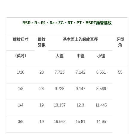
BSR
、R、R1、Re、ZG、RT、PT、BSRT錐管螺紋
螺紋尺寸
螺紋
基本面上的螺紋直徑
牙型
牙數
角
（英吋）
大徑
中徑
小徑
1/16
28
7.723
7.142
6.561
55
1/8
28
9.728
9.147
8.566
1/4
19
13.157
12.3
11.445
3/8
19
16.662
15.81
14.95