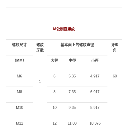
M
公制直螺紋
螺紋尺寸
螺紋
基本面上的螺紋直徑
牙型
牙數
角
（MM）
大徑
中徑
小徑
M6
6
5.35
4.917
60
1
M8
8
7.35
6.917
M10
10
9.35
8.917
M12
12
11.03
10.376