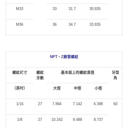
M33
33
31.7
30.835
M36
36
34.7
33.835
NPT
、Z錐管螺紋
螺紋尺寸
螺紋
基本面上的螺紋直徑
牙型
牙數
角
（英吋）
大徑
中徑
小徑
1/16
27
7.894
7.142
6.398
60
1/8
27
10.242
9.489
8.737