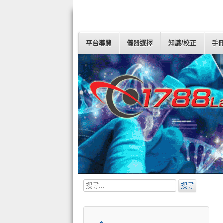
平台導覽
儀器選擇
知識/校正
手
搜
搜尋
尋...