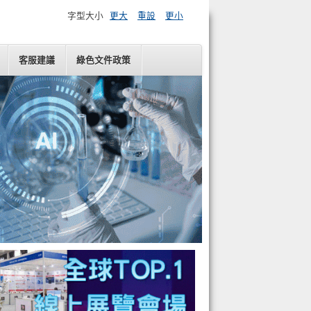
字型大小
更大
重設
更小
客服建議
綠色文件政策