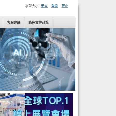
字型大小
更大
重設
更小
客服建議
綠色文件政策