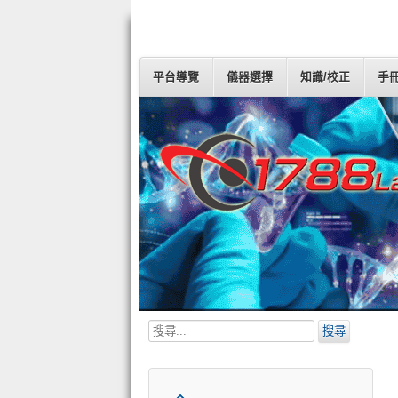
平台導覽
儀器選擇
知識/校正
手
搜
搜尋
尋...