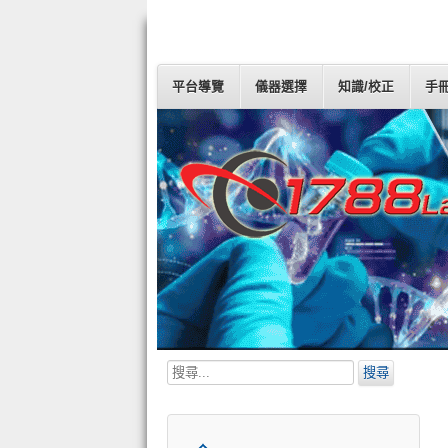
平台導覽
儀器選擇
知識/校正
手
搜
搜尋
尋...