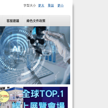
字型大小
更大
重設
更小
客服建議
綠色文件政策