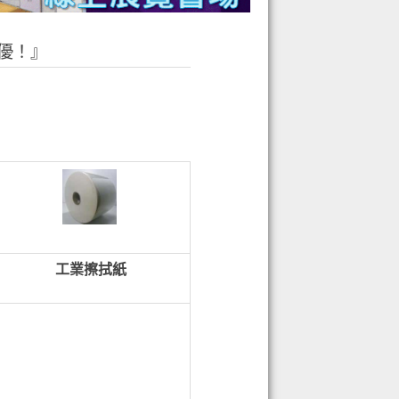
優！』
工業擦拭紙