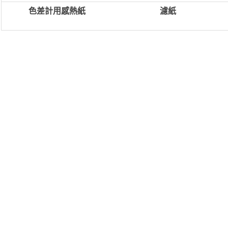
色差計用感熱紙
濾紙